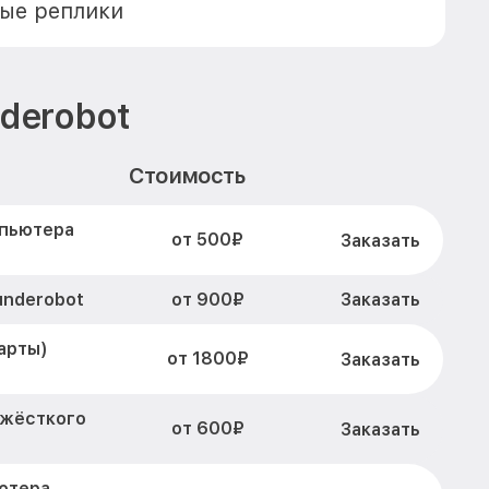
ые реплики
derobot
Стоимость
мпьютера
от 500₽
Заказать
от 900₽
underobot
Заказать
арты)
от 1800₽
Заказать
 жёсткого
от 600₽
Заказать
ютера