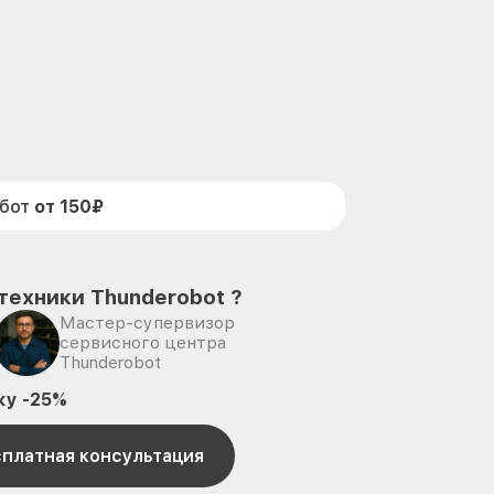
абот
от 150₽
техники Thunderobot ?
Мастер-супервизор
сервисного центра
Thunderobot
ку -25%
платная консультация