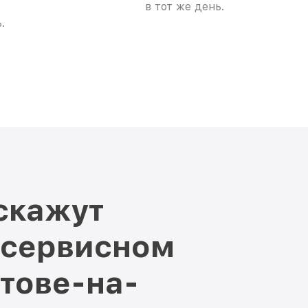
в тот же день.
.
скажут
 сервисном
стове-на-